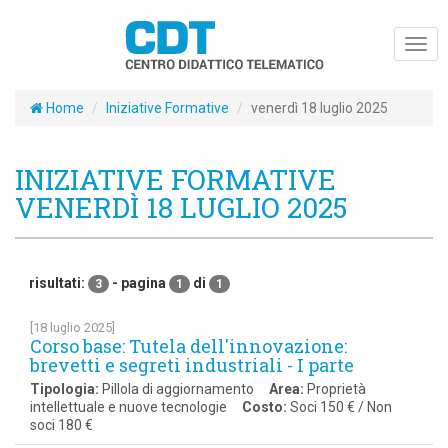
Togg
navig
Home
Iniziative Formative
venerdì 18 luglio 2025
INIZIATIVE FORMATIVE
VENERDÌ 18 LUGLIO 2025
risultati:
- pagina
di
3
1
1
[18 luglio 2025]
Corso base: Tutela dell'innovazione:
brevetti e segreti industriali - I parte
Tipologia:
Pillola di aggiornamento
Area:
Proprietà
intellettuale e nuove tecnologie
Costo:
Soci 150 € / Non
soci 180 €