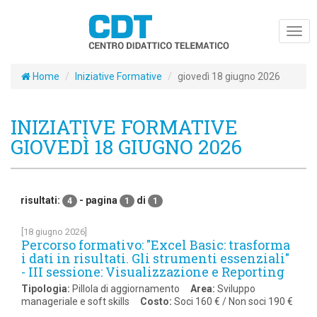
Togg
navig
Home
Iniziative Formative
giovedì 18 giugno 2026
INIZIATIVE FORMATIVE
GIOVEDÌ 18 GIUGNO 2026
risultati:
- pagina
di
4
1
1
[18 giugno 2026]
Percorso formativo: "Excel Basic: trasforma
i dati in risultati. Gli strumenti essenziali"
- III sessione: Visualizzazione e Reporting
Tipologia:
Pillola di aggiornamento
Area:
Sviluppo
manageriale e soft skills
Costo:
Soci 160 € / Non soci 190 €